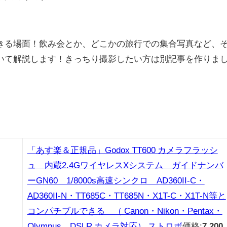
きる場面！飲み会とか、どこかの旅行での集合写真など、
いて解説します！きっちり撮影したい方は別記事を作りま
「あす楽＆正規品」Godox TT600 カメラフラッシ
ュ 内蔵2.4GワイヤレスXシステム ガイドナンバ
ーGN60 1/8000s高速シンクロ AD360II-C・
AD360II-N・TT685C・TT685N・X1T-C・X1T-N等と
コンパチブルできる （ Canon・Nikon・Pentax・
Olympus DSLR カメラ対応） ストロボ
価格:
7,200