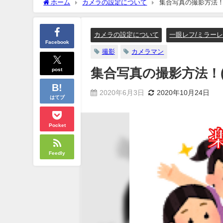
ホーム
カメラの設定について
集合写真の撮影方法！(
カメラの設定について
一眼レフ/ミラー
Facebook
撮影
カメラマン
post
集合写真の撮影方法！(
2020年6月3日
2020年10月24日
はてブ
Pocket
Feedly