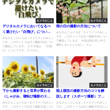
カメラのこと
カメラのこと
デジタルカメラにおいてなるべ
雨の日の撮影の方法について
く避けたい「白飛び」について
みなさんこんにちは！カメラマンのみじょ
です。このサイトでは日々撮影方法につい
解説します
みなさんこんにちは！カメラマンのみじょ
て解説しています。 今回は雨の日に外で
です。このサイトでは日々撮影方法につい
撮影しないといけない、そん...
て解説しています。 さて今回は、「白飛
び」についてです。デジタル...
カメラのこと
カメラのこと
下から撮影すると世界が変わる
陸上競技の撮影方法のコツを解
（しゃがみ、寝転び撮影のスス
説します（スポーツ撮影）フィ
メ）
ールド競技編
みなさんこんにちは！カメラマンのみじょ
みなさんこんにちは！カメラマンのみじょ
です。このサイトでは日々撮影方法につい
です。このサイトでは日々撮影の方法につ