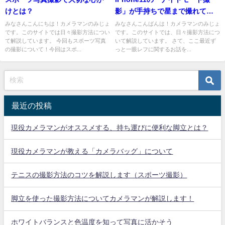
けとは？
影」が手持ちで星まで撮れてす
ごすぎる
みなさんこんにちは！カメラマンのみじょ
みなさんこんばんは！カメラマンのみじょ
です。このサイトでは日々撮影方法につい
です。このサイトでは、日々撮影方法につ
て解説しています。 今回もスポーツ写真
いて解説しています。 さて、ここ最近ず
の撮影について！今回はスポ...
っと一眼レフに関するお話を...
最近の投稿
現役カメラマンがオススメする、持ち運びに便利な脚立とは？
現役カメラマンが教える「カメラバッグ」について
テニスの撮影方法のコツを解説します（スポーツ撮影）
脚立を使った撮影方法についてカメラマンが解説します！
ホワイトバランスと色温度を知って写真に活かそう