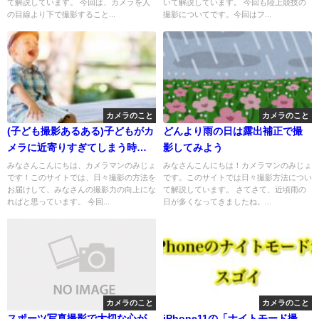
て解説しています。 今回は、カメラを人
いて解説しています。 今回も陸上競技の
の目線より下で撮影すること...
撮影についてです。今回はフ...
カメラのこと
カメラのこと
(子ども撮影あるある)子どもがカ
どんより雨の日は露出補正で撮
メラに近寄りすぎてしまう時の
影してみよう
対処法！
みなさんこんにちは、カメラマンのみじょ
みなさんこんにちは！カメラマンのみじょ
です！このサイトでは、日々撮影の方法を
です。このサイトでは日々撮影方法につい
お届けして、みなさんの撮影力の向上にな
て解説しています。 さてさて、近頃雨の
ればと思っています。 今回...
日が多くなってきましたね。...
カメラのこと
カメラのこと
スポーツ写真撮影で大切な心が
iPhone11の「ナイトモード撮