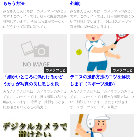
もらう方法
外編）
みなさんこんにちは！カメラマンのみじょ
みなさんこんにちは！カメラマンのみじょ
です！このサイトでは、様々な撮影方法を
です。このサイトでは、日々撮影方法につ
説明しています。 今回は写真が苦手な人
いて解説しています。 今回はスポーツ写
にどうやって写真に写っても...
真撮影に屋外編となります。...
カメラのこと
カメラのこと
「細かいところに気付けるかど
テニスの撮影方法のコツを解説
うか」が写真の良し悪しを決め
します（スポーツ撮影）
る
みなさんこんにちは！カメラマンのみじょ
みなさんこんにちは！カメラマンのみじょ
です。このサイトでは、日々撮影の方法を
です。このサイトでは様々な撮影方法につ
解説しています。 今回は、撮影するとき
いて解説しています。 まだまだ続きま
に必須ともいえるこの能力に...
す、スポーツシリーズ。今回は...