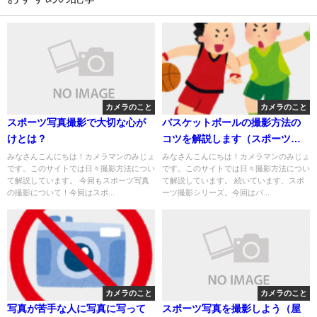
カメラのこと
カメラのこと
スポーツ写真撮影で大切な心が
バスケットボールの撮影方法の
けとは？
コツを解説します（スポーツ撮
影）
みなさんこんにちは！カメラマンのみじょ
みなさんこんにちは！カメラマンのみじょ
です。このサイトでは日々撮影方法につい
です。このサイトでは日々撮影方法につい
て解説しています。 今回もスポーツ写真
て解説しています。 続いています、スポ
の撮影について！今回はスポ...
ーツ撮影シリーズ。今回はバ...
カメラのこと
カメラのこと
写真が苦手な人に写真に写って
スポーツ写真を撮影しよう（屋