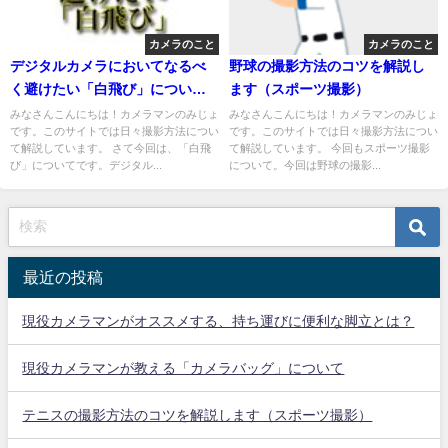
カメラのこと
カメラのこと
デジタルカメラにおいてなるべ
野球の撮影方法のコツを解説し
く避けたい「白飛び」について
ます（スポーツ撮影）
解説します
みなさんこんにちは！カメラマンのみじょ
みなさんこんにちは！カメラマンのみじょ
です。このサイトでは日々撮影方法につい
です。このサイトでは日々撮影方法につい
て解説しています。 さて今回は、「白飛
て解説しています。 今回もスポーツ撮影
び」についてです。デジタル...
について。今回は野球の撮影...
最近の投稿
現役カメラマンがオススメする、持ち運びに便利な脚立とは？
現役カメラマンが教える「カメラバッグ」について
テニスの撮影方法のコツを解説します（スポーツ撮影）