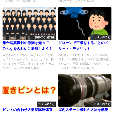
い人の撮っている写真って、...
ついてです。その中でも最近...
撮影の予備知識
カメラのこと
集合写真撮影の原則を知って、
ドローンで空撮をすることのメ
みんなをきれいに撮影しよう！
リット・デメリット
みなさんこんにちは！みじょと申します。
みなさんこんにちは！カメラマンのみじょ
カメラマンをやっています。 カメラ、持
です。日々撮影方法についての記事を書い
ってますか？写真、撮ってますか？ そん
ています。 今回は前回に引き続き、ドロ
ななか、みんなで写真を撮ろ...
ーン撮影についての記事とな...
カメラのこと
カメラのこと
ピントの合わせ方徹底講座②置
屋内ステージ撮影の方法を解説