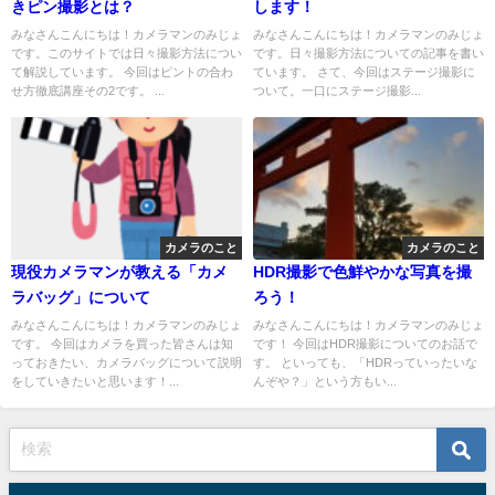
きピン撮影とは？
します！
みなさんこんにちは！カメラマンのみじょ
みなさんこんにちは！カメラマンのみじょ
です。このサイトでは日々撮影方法につい
です。日々撮影方法についての記事を書い
て解説しています。 今回はピントの合わ
ています。 さて、今回はステージ撮影に
せ方徹底講座その2です。 ...
ついて。一口にステージ撮影...
カメラのこと
カメラのこと
現役カメラマンが教える「カメ
HDR撮影で色鮮やかな写真を撮
ラバッグ」について
ろう！
みなさんこんにちは！カメラマンのみじょ
みなさんこんにちは！カメラマンのみじょ
です。 今回はカメラを買った皆さんは知
です！ 今回はHDR撮影についてのお話で
っておきたい、カメラバッグについて説明
す。 といっても、「HDRっていったいな
をしていきたいと思います！...
んぞや？」という方もい...