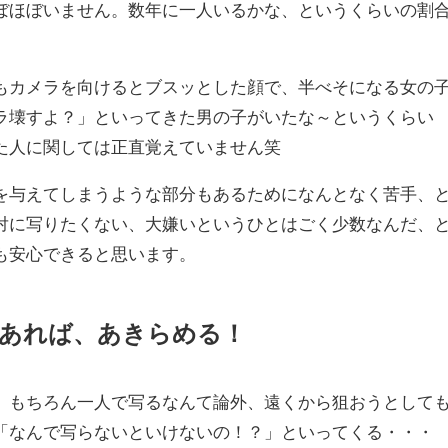
ぼほぼいません。数年に一人いるかな、というくらいの割
もカメラを向けるとブスッとした顔で、半べそになる女の
ラ壊すよ？」といってきた男の子がいたな～というくらい
た人に関しては正直覚えていません笑
を与えてしまうような部分もあるためになんとなく苦手、
対に写りたくない、大嫌いというひとはごく少数なんだ、
も安心できると思います。
であれば、あきらめる！
、もちろん一人で写るなんて論外、遠くから狙おうとして
「なんで写らないといけないの！？」といってくる・・・