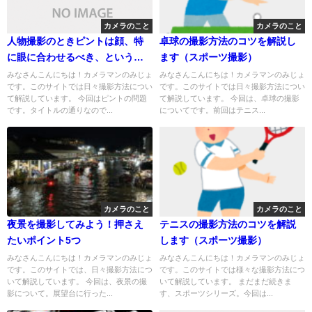
カメラのこと
カメラのこと
人物撮影のときピントは顔、特
卓球の撮影方法のコツを解説し
に眼に合わせるべき、という
ます（スポーツ撮影）
話。
みなさんこんにちは！カメラマンのみじょ
みなさんこんにちは！カメラマンのみじょ
です。このサイトでは日々撮影方法につい
です。このサイトでは日々撮影方法につい
て解説しています。 今回はピントの問題
て解説しています。 今回は、卓球の撮影
です。タイトルの通りなので...
についてです。前回はテニス...
カメラのこと
カメラのこと
夜景を撮影してみよう！押さえ
テニスの撮影方法のコツを解説
たいポイント5つ
します（スポーツ撮影）
みなさんこんにちは！カメラマンのみじょ
みなさんこんにちは！カメラマンのみじょ
です。このサイトでは、日々撮影方法につ
です。このサイトでは様々な撮影方法につ
いて解説しています。 今回は、夜景の撮
いて解説しています。 まだまだ続きま
影について。展望台に行った...
す、スポーツシリーズ。今回は...