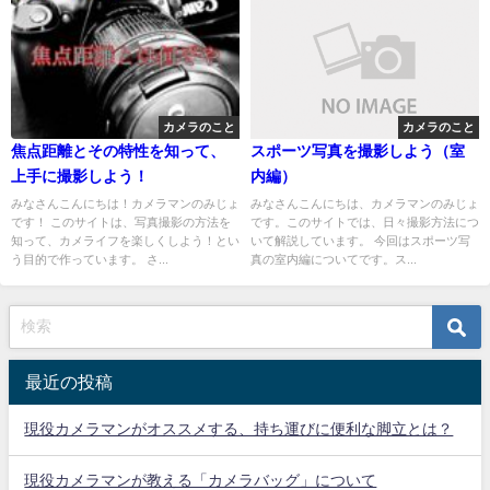
カメラのこと
カメラのこと
焦点距離とその特性を知って、
スポーツ写真を撮影しよう（室
上手に撮影しよう！
内編）
みなさんこんにちは！カメラマンのみじょ
みなさんこんにちは、カメラマンのみじょ
です！ このサイトは、写真撮影の方法を
です。このサイトでは、日々撮影方法につ
知って、カメライフを楽しくしよう！とい
いて解説しています。 今回はスポーツ写
う目的で作っています。 さ...
真の室内編についてです。ス...
最近の投稿
現役カメラマンがオススメする、持ち運びに便利な脚立とは？
現役カメラマンが教える「カメラバッグ」について