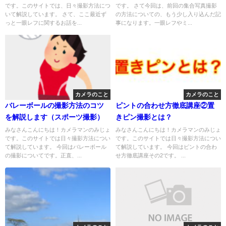
です。このサイトでは、日々撮影方法につ
です。 さて今回は、前回の集合写真撮影
いて解説しています。 さて、ここ最近ず
の方法についての、もう少し入り込んだ記
っと一眼レフに関するお話を...
事になります。一眼レフやミ...
カメラのこと
カメラのこと
バレーボールの撮影方法のコツ
ピントの合わせ方徹底講座②置
を解説します（スポーツ撮影）
きピン撮影とは？
みなさんこんにちは！カメラマンのみじょ
みなさんこんにちは！カメラマンのみじょ
です。このサイトでは日々撮影方法につい
です。このサイトでは日々撮影方法につい
て解説しています。 今回はバレーボール
て解説しています。 今回はピントの合わ
の撮影についてです。正直、...
せ方徹底講座その2です。 ...