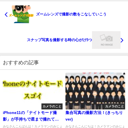
ズームレンズで撮影の数をこなしていこう
スナップ写真を撮影する時の心がけ5つ
おすすめの記事
カメラのこと
カメラのこと
iPhone11の「ナイトモード撮
集合写真の撮影方法！(きっちり
影」が手持ちで星まで撮れてす
ver)
ごすぎる
みなさんこんばんは！カメラマンのみじょ
みなさんこんにちは！カメラマンのみじょ