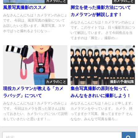
カメラのこと
カメラのこと
風景写真撮影のススメ
脚立を使った撮影方法について
カメラマンが解説します！
みなさんこんにちは！カメラマンのみじょ
です。 今回は、風景写真の撮影について
みなさんこんにちは！カメラマンのみじょ
お話したいと思います。 風景写真、スマ
です。このサイトでは、日々撮影方法につ
ホでぱっと撮れるようになっ...
いて解説しています。 さて今回焦点を当
てますのは「脚立」。撮影の...
カメラのこと
撮影の予備知識
現役カメラマンが教える「カメ
集合写真撮影の原則を知って、
ラバッグ」について
みんなをきれいに撮影しよう！
みなさんこんにちは！カメラマンのみじょ
みなさんこんにちは！みじょと申します。
です。 今回はカメラを買った皆さんは知
カメラマンをやっています。 カメラ、持
っておきたい、カメラバッグについて説明
ってますか？写真、撮ってますか？ そん
をしていきたいと思います！...
ななか、みんなで写真を撮ろ...