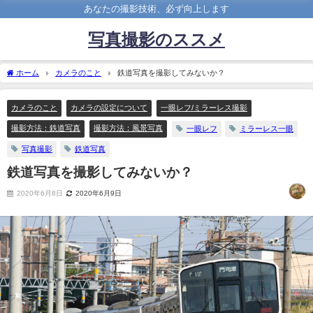
あなたの撮影技術、必ず向上します
写真撮影のススメ
ホーム
カメラのこと
鉄道写真を撮影してみないか？
カメラのこと
カメラの設定について
一眼レフ/ミラーレス撮影
撮影方法：鉄道写真
撮影方法：風景写真
一眼レフ
ミラーレス一眼
写真撮影
鉄道写真
鉄道写真を撮影してみないか？
2020年6月8日
2020年6月9日