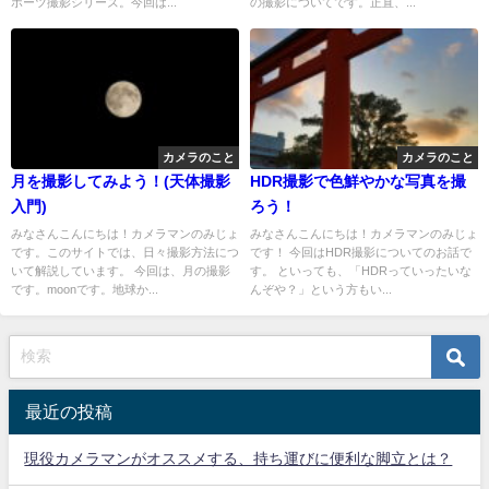
ポーツ撮影シリーズ。今回は...
の撮影についてです。正直、...
カメラのこと
カメラのこと
月を撮影してみよう！(天体撮影
HDR撮影で色鮮やかな写真を撮
入門)
ろう！
みなさんこんにちは！カメラマンのみじょ
みなさんこんにちは！カメラマンのみじょ
です。このサイトでは、日々撮影方法につ
です！ 今回はHDR撮影についてのお話で
いて解説しています。 今回は、月の撮影
す。 といっても、「HDRっていったいな
です。moonです。地球か...
んぞや？」という方もい...
最近の投稿
現役カメラマンがオススメする、持ち運びに便利な脚立とは？