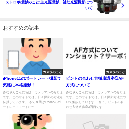
ストロボ撮影のこと:主光源撮影、補助光源撮影につ
いて
おすすめの記事
カメラのこと
カメラのこと
iPhone11のポートレート撮影で
ピントの合わせ方徹底講座③AF
気軽に本格撮影！
方式について
みなさんこんにちは！カメラマンのみじょ
みなさんこんにちは！カメラマンのみじょ
です。このサイトでは、日々撮影の方法を
です。このサイトでは、日々撮影方法につ
伝授しています。 さて今回はiPhoneのポ
いて解説しています。 さて、ピントの合
ートレートモードにつ...
わせ方徹底講座3回目です。...