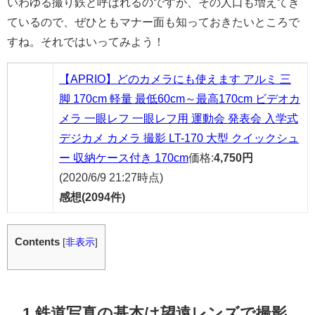
いわゆる撮り鉄と呼ばれるのですが、その人口も増えてき
ているので、ぜひともマナー面も知っておきたいところで
すね。それではいってみよう！
【APRIO】どのカメラにも使えます アルミ 三
脚 170cm 軽量 最低60cm～最高170cm ビデオカ
メラ 一眼レフ 一眼レフ用 運動会 発表会 入学式
デジカメ カメラ 撮影 LT-170 大型 クイックシュ
ー 収納ケース付き 170cm
価格:
4,750円
(2020/6/9 21:27時点)
感想(2094件)
Contents
[
非表示
]
1.鉄道写真の基本は望遠レンズで撮影