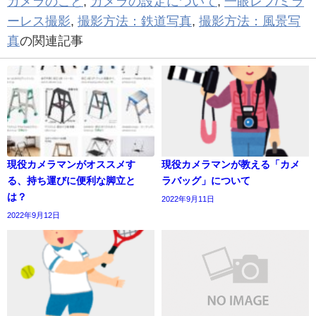
カメラのこと
,
カメラの設定について
,
一眼レフ/ミラ
ーレス撮影
,
撮影方法：鉄道写真
,
撮影方法：風景写
真
の関連記事
現役カメラマンがオススメす
現役カメラマンが教える「カメ
る、持ち運びに便利な脚立と
ラバッグ」について
は？
2022年9月11日
2022年9月12日