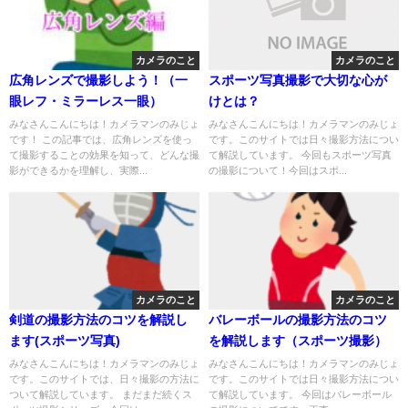
カメラのこと
カメラのこと
広角レンズで撮影しよう！（一
スポーツ写真撮影で大切な心が
眼レフ・ミラーレス一眼）
けとは？
みなさんこんにちは！カメラマンのみじょ
みなさんこんにちは！カメラマンのみじょ
です！ この記事では、広角レンズを使っ
です。このサイトでは日々撮影方法につい
て撮影することの効果を知って、どんな撮
て解説しています。 今回もスポーツ写真
影ができるかを理解し、実際...
の撮影について！今回はスポ...
カメラのこと
カメラのこと
剣道の撮影方法のコツを解説し
バレーボールの撮影方法のコツ
ます(スポーツ写真)
を解説します（スポーツ撮影）
みなさんこんにちは！カメラマンのみじょ
みなさんこんにちは！カメラマンのみじょ
です。このサイトでは、日々撮影の方法に
です。このサイトでは日々撮影方法につい
ついて解説しています。 まだまだ続くス
て解説しています。 今回はバレーボール