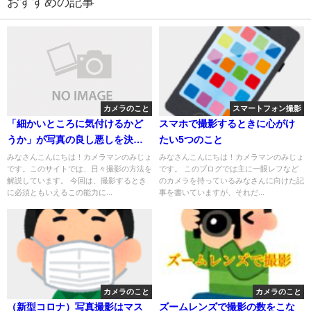
おすすめの記事
カメラのこと
スマートフォン撮影
「細かいところに気付けるかど
スマホで撮影するときに心がけ
うか」が写真の良し悪しを決め
たい5つのこと
る
みなさんこんにちは！カメラマンのみじょ
みなさんこんにちは！カメラマンのみじょ
です。このサイトでは、日々撮影の方法を
です。 このブログでは主に一眼レフなど
解説しています。 今回は、撮影するとき
のカメラを持っているみなさんに向けた記
に必須ともいえるこの能力に...
事を書いていますが、それだ...
カメラのこと
カメラのこと
（新型コロナ）写真撮影はマス
ズームレンズで撮影の数をこな