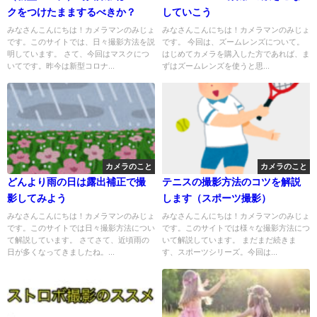
クをつけたままするべきか？
していこう
みなさんこんにちは！カメラマンのみじょ
みなさんこんにちは！カメラマンのみじょ
です。このサイトでは、日々撮影方法を説
です。 今回は、ズームレンズについて。
明しています。 さて、今回はマスクにつ
はじめてカメラを購入した方であれば、ま
いてです。昨今は新型コロナ...
ずはズームレンズを使うと思...
カメラのこと
カメラのこと
どんより雨の日は露出補正で撮
テニスの撮影方法のコツを解説
影してみよう
します（スポーツ撮影）
みなさんこんにちは！カメラマンのみじょ
みなさんこんにちは！カメラマンのみじょ
です。このサイトでは日々撮影方法につい
です。このサイトでは様々な撮影方法につ
て解説しています。 さてさて、近頃雨の
いて解説しています。 まだまだ続きま
日が多くなってきましたね。...
す、スポーツシリーズ。今回は...