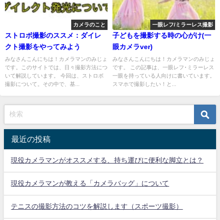
カメラのこと
一眼レフ/ミラーレス撮影
ストロボ撮影のススメ：ダイレ
子どもを撮影する時の心がけ(一
クト撮影をやってみよう
眼カメラver)
みなさんこんにちは！カメラマンのみじょ
みなさんこんにちは！カメラマンのみじょ
です。このサイトでは、日々撮影方法につ
です。 この記事は、一眼レフ･ミラーレス
いて解説しています。 今回は、ストロボ
一眼を持っている人向けに書いています。
撮影について。その中で、基...
スマホで撮影したい！と...
最近の投稿
現役カメラマンがオススメする、持ち運びに便利な脚立とは？
現役カメラマンが教える「カメラバッグ」について
テニスの撮影方法のコツを解説します（スポーツ撮影）